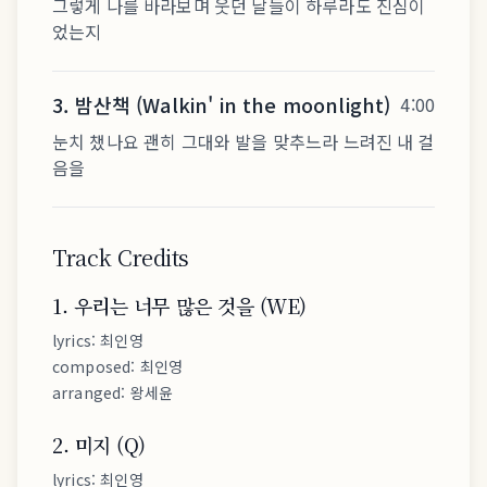
그렇게 나를 바라보며 웃던 날들이 하루라도 진심이
었는지
3
.
밤산책 (Walkin' in the moonlight)
4:00
눈치 챘나요 괜히 그대와 발을 맞추느라 느려진 내 걸
음을
Track Credits
1
.
우리는 너무 많은 것을 (WE)
lyrics
:
최인영
composed
:
최인영
arranged
:
왕세윤
2
.
미지 (Q)
lyrics
:
최인영