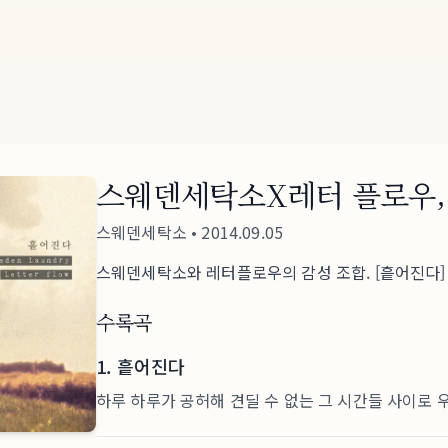
스웨덴세탁소X레터 플로우,
스웨덴세탁소
•
2014.09.05
스웨덴세탁소와 레터플로우의 감성 조합. [흩어진다]
수록곡
1
.
흩어진다
하루 하루가 공허해 견딜 수 없는 그 시간들 사이로 우